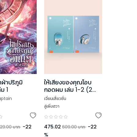
ฝ่าปริภูมิ
ให้เสียงของคุณโอบ
่ม 1
กอดผม เล่ม 1-2 (2
เล่มจบ)
ptain
เจี่ยนเสี่ยวซั่น
ลู่เผิ่งฮวา
-
22
475.02
-
22
29.00
บาท
609.00
บาท
%