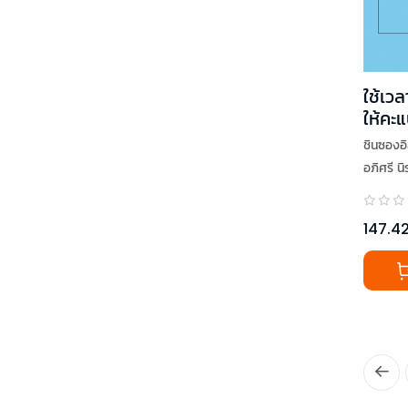
ใช้เวล
ให้คะแ
ชินซองอ
อภิศรี น
147.4