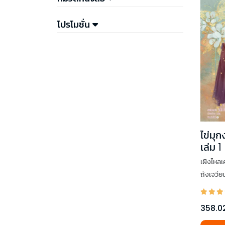
โปรโมชั่น
ไข่มุ
เล่ม 1
เผิงไหลเ
ถังเจวีย
358.0