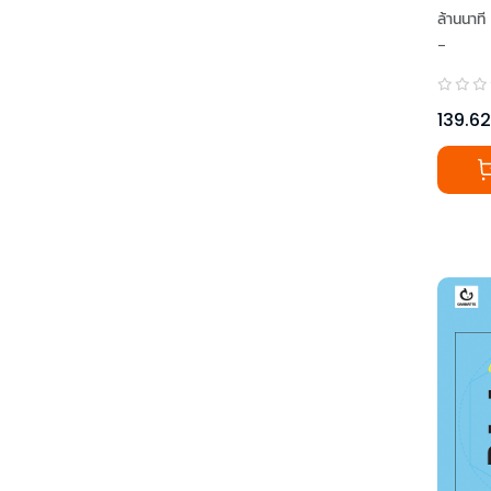
ล้านนาที
-
139.62