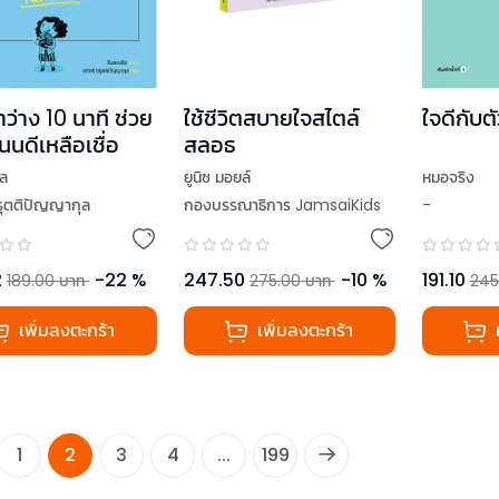
าว่าง 10 นาที ช่วย
ใช้ชีวิตสบายใจสไตล์
ใจดีกับตั
นนดีเหลือเชื่อ
สลอธ
ิล
ยูนิซ มอยล์
หมอจริง
ิรุตติปัญญากุล
กองบรรณาธิการ JamsaiKids
-
2
-
22
%
247.50
-
10
%
191.10
189.00
บาท
275.00
บาท
245
เพิ่มลงตะกร้า
เพิ่มลงตะกร้า
1
2
3
4
...
199