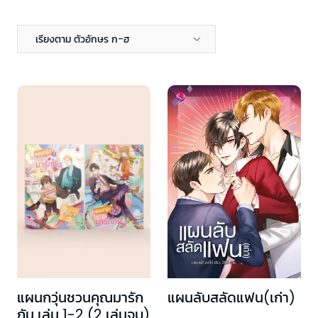
เรียงตาม ตัวอักษร ก-ฮ
แผนกวุ่นชวนคุณมารัก
แผนลับสลัดแฟน(เก่า)
กัน เล่ม 1-2 (2 เล่มจบ)