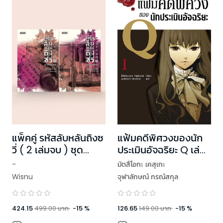
แพ็คคู่ รหัสลับหลันถิงซ
แฟ้มคดีพิศวงของนัก
วี่ ( 2 เล่มจบ ) ชุด
ประเมินอัจฉริยะ Q เล่ม
ปริศนาแห่งต้าถัง
1
-
มัตสึโอกะ เคสุเกะ
Wisnu
จุฬาลักษณ์ กรณ์สกุล
424.15
499.00
บาท
-
15
%
126.65
149.00
บาท
-
15
%