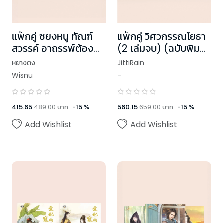
แพ็กคู่ ซยงหนู ทัณฑ์
แพ็กคู่ วิศวกรรณโยธา
สวรรค์ อาถรรพ์ต้อง
(2 เล่มจบ) (ฉบับพิมพ์
สาป (2 เล่มจบ)
ใหม่)
หยางตง
JittiRain
Wisnu
-
415.65
489.00
บาท
-
15
%
560.15
659.00
บาท
-
15
%
Add Wishlist
Add Wishlist