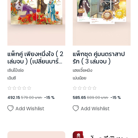
แพ็กคู่ เพียงหนึ่งใจ ( 2
แพ็กชุด คู่มนตราสาป
เล่มจบ ) (เปลี่ยนบาร์
รัก ( 3 เล่มจบ )
โค้ด)
เซินไป๋เซ่อ
เฮยเจี๋ยหมิง
เฉินซี
เม่นน้อย
492.15
579.00
บาท
-
15
%
585.65
689.00
บาท
-
15
%
Add Wishlist
Add Wishlist