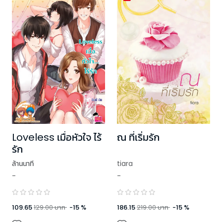
Loveless เมื่อหัวใจ ไร้
ณ ที่เริ่มรัก
รัก
ล้านนาที
tiara
-
-
109.65
129.00
บาท
-
15
%
186.15
219.00
บาท
-
15
%