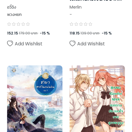
แข็ง
อวี๋ฉิง
Merlin
พวงหยก
-
152.15
179.00
บาท
-
15
%
118.15
139.00
บาท
-
15
%
Add Wishlist
Add Wishlist