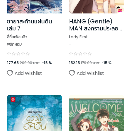
ชายาสะท้านแผ่นดิน
HANG (Gentle)
เล่ม 7
MAN สงครามประลอง
ใจนายสุภาพบุรุษ
อี๋ซื่อเฟิงหลิว
Lady First
พริกหอม
-
177.65
209.00
บาท
-
15
%
152.15
179.00
บาท
-
15
%
Add Wishlist
Add Wishlist