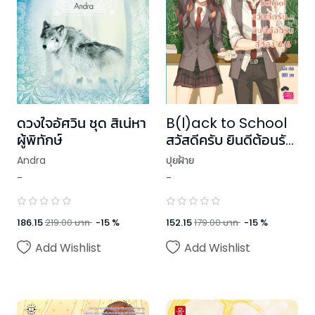
ดวงใจอัศวิน ชุด สิเน่หา
B(l)ack to School
ผู้พิทักษ์
สวัสดีครับ ยินดีต้อนรับ
สู่ห้อง 6/6
Andra
ปุยฝ้าย
-
-
186.15
219.00
บาท
-
15
%
152.15
179.00
บาท
-
15
%
Add Wishlist
Add Wishlist