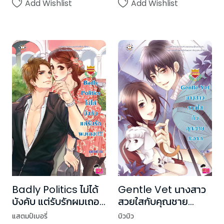
Add Wishlist
Add Wishlist
Badly Politics ไม่ได้
Gentle Vet นางสาว
บังคับ แต่รับรักผมเถอะ
สวยใสกับคุณชาย
ชุด U Prince
สะอาด ชุด U Prince
แสตมป์เบอรี่
บิวบิว