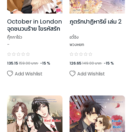
October in London
ภูตรักปาฏิหาริย์ เล่ม 2
จุดชนวนร้าย ไขรหัสรัก
กุ๊กกาโร่ว
อวี๋ฉิง
-
พวงหยก
135.15
159.00
บาท
-
15
%
126.65
149.00
บาท
-
15
%
Add Wishlist
Add Wishlist