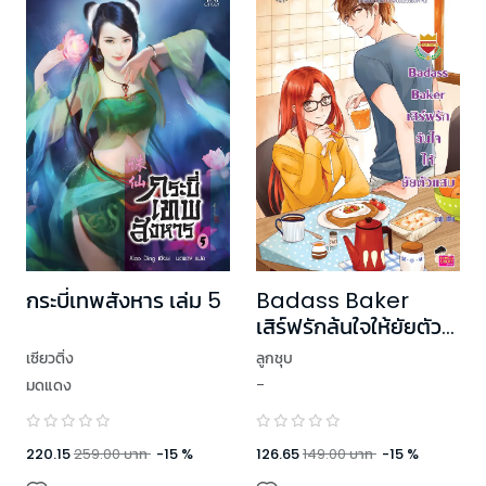
กระบี่เทพสังหาร เล่ม 5
Badass Baker
เสิร์ฟรักล้นใจให้ยัยตัว
แสบ ชุด U Prince
เซียวติ่ง
ลูกชุบ
มดแดง
-
220.15
259.00
บาท
-
15
%
126.65
149.00
บาท
-
15
%