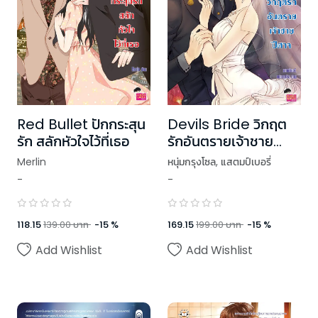
Red Bullet ปักกระสุน
Devils Bride วิกฤต
รัก สลักหัวใจไว้ที่เธอ
รักอันตรายเจ้าชาย
ปีศาจ
Merlin
หนุ่มกรุงโซล
,
แสตมป์เบอรี่
-
-
118.15
139.00
บาท
-
15
%
169.15
199.00
บาท
-
15
%
Add Wishlist
Add Wishlist