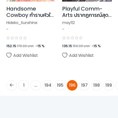
Handsome
Playful Comm-
Cowboy กำราบหัวใจ
Arts ปรากฏการณ์สุด
จอมพยศ ชุด U
ป่วน รบกวนหนุ่มฮอต
Hideko_Sunshine
may112
Prince
มารักกัน! ชุด U Prince
-
-
152.15
179.00
บาท
-
15
%
135.15
159.00
บาท
-
15
%
Add Wishlist
Add Wishlist
1
...
194
195
196
197
198
199