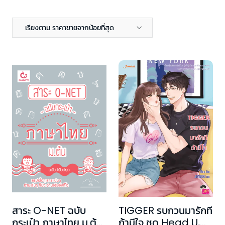
เรียงตาม ราคาขายจากน้อยที่สุด
สาระ O-NET ฉบับ
TIGGER รบกวนมารักที
กระเป๋า ภาษาไทย ม.ต้น
ถ้ามีใจ ชุด Head U,