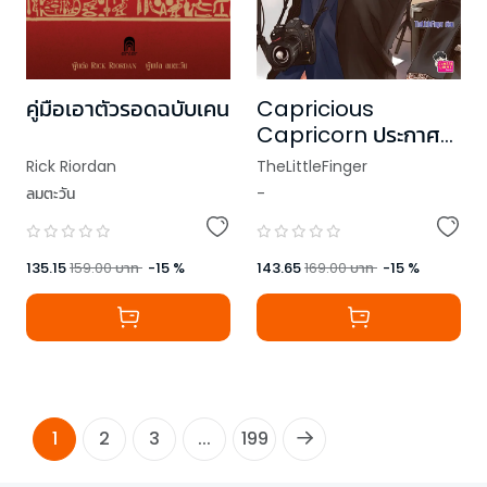
คู่มือเอาตัวรอดฉบับเคน
Capricious
Capricorn ประกาศ
รักร้ายละลายหัวใจ ชุด
Rick Riordan
TheLittleFinger
Prince of Zodiac
ลมตะวัน
-
135.15
159.00
บาท
-
15
%
143.65
169.00
บาท
-
15
%
1
2
3
...
199