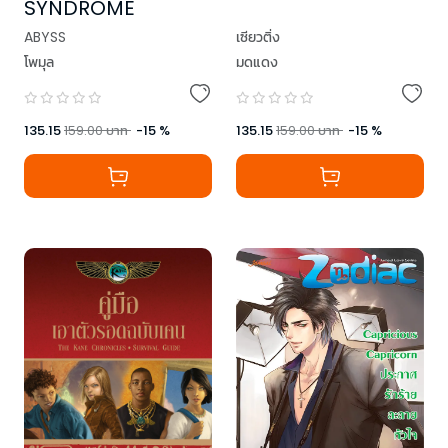
SYNDROME
ABYSS
เซียวติ่ง
โพมุล
มดแดง
135.15
159.00
บาท
-
15
%
135.15
159.00
บาท
-
15
%