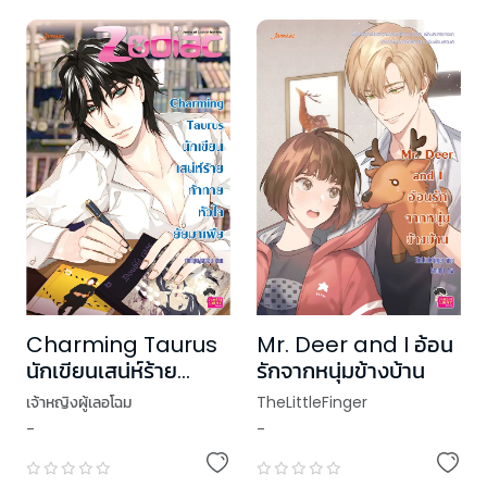
Charming Taurus
Mr. Deer and I อ้อน
นักเขียนเสน่ห์ร้าย
รักจากหนุ่มข้างบ้าน
ท้าทายหัวใจยัยมาเฟีย
เจ้าหญิงผู้เลอโฉม
TheLittleFinger
ชุด Prince of
-
-
Zodiac