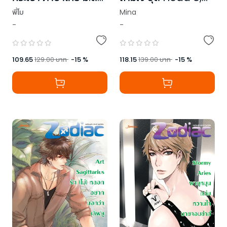
(ฉบับปรับปรุง)
Luv You
พี่โบ
Mina
-
-
109.65
129.00
บาท
-
15
%
118.15
139.00
บาท
-
15
%