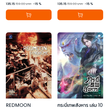
135.15
159.00
บาท
-
15
%
135.15
159.00
บาท
-
15
%
REDMOON
กระบี่เทพสังหาร เล่ม 10