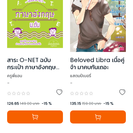
สาระ O-NET ฉบับ
Beloved Libra เนื้อคู่
กระเป๋า ภาษาอังกฤษ
จ๋า มาคบกันเถอะ
ม.ต้น
ครูพี่แอน
แสตมป์เบอรี่
-
-
126.65
149.00
บาท
-
15
%
135.15
159.00
บาท
-
15
%