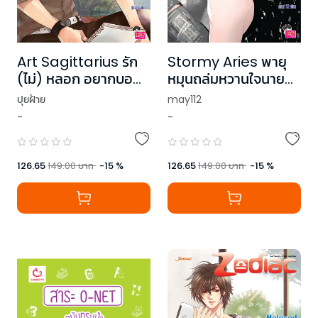
Art Sagittarius รัก
Stormy Aries พายุ
(ไม่) หลอก อยากบอ
หมุนถล่มหวานใจนาย
กว่าเลิฟยู ชุด Prince
จอมซ่าส์
ปุยฝ้าย
may112
of Zodiac
-
-
126.65
149.00
บาท
-
15
%
126.65
149.00
บาท
-
15
%