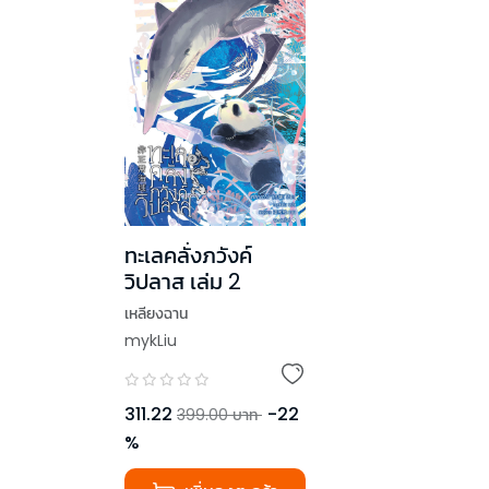
ทะเลคลั่งภวังค์
วิปลาส เล่ม 2
เหลียงฉาน
mykLiu
311.22
-
22
399.00
บาท
%