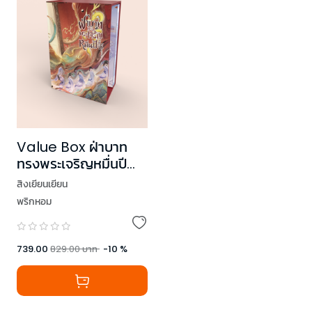
Value Box ฝ่าบาท
ทรงพระเจริญหมื่นปี
(เล่ม 4 + Box)
สิงเยียนเยียน
พริกหอม
739.00
829.00
บาท
-
10
%