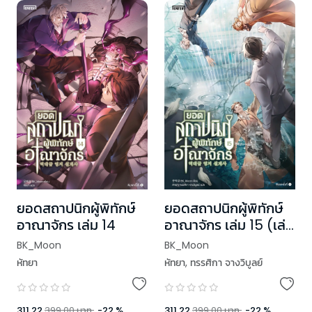
ยอดสถาปนิกผู้พิทักษ์
ยอดสถาปนิกผู้พิทักษ์
อาณาจักร เล่ม 14
อาณาจักร เล่ม 15 (เล่ม
จบ)
BK_Moon
BK_Moon
หัทยา
หัทยา
,
ทรรศิกา จางวิบูลย์
311.22
399.00
บาท
-
22
%
311.22
399.00
บาท
-
22
%