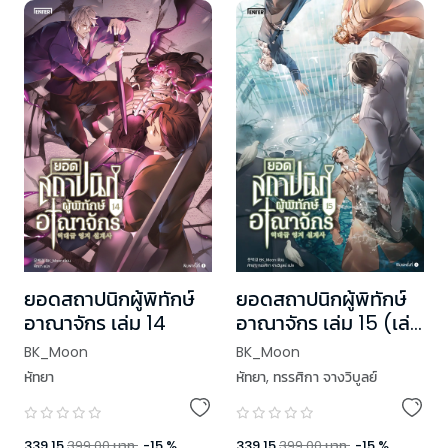
ยอดสถาปนิกผู้พิทักษ์
ยอดสถาปนิกผู้พิทักษ์
อาณาจักร เล่ม 14
อาณาจักร เล่ม 15 (เล่ม
จบ)
BK_Moon
BK_Moon
หัทยา
หัทยา
,
ทรรศิกา จางวิบูลย์
339.15
399.00
บาท
-
15
%
339.15
399.00
บาท
-
15
%