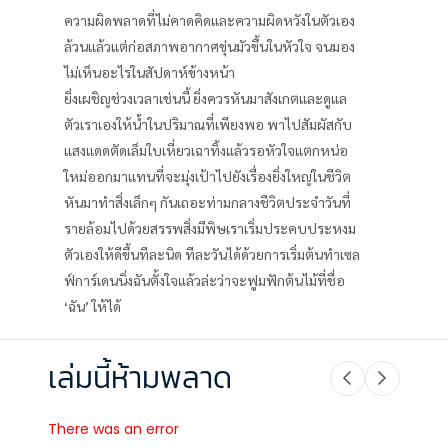
ความผิดพลาดที่ไม่คาดคิดและความผิดหวังในตัวเอง
ล้วนแล้วแต่ก่อสภาพอากาศขุ่นมัวขึ้นในหัวใจ จนมอง
ไม่เห็นอะไรในสัปดาห์ข้างหน้า
ยิ่งเผชิญช่วงเวลาเช่นนี้ ยิ่งควรหันมาสังเกตและดูแล
ตัวเราเองให้น้ำในปริมาณที่เพียงพอ พาไปสัมผัสกับ
แสงแดดตัดเล็มใบเหี่ยวเฉาทิ้งแล้วรอหัวใจแตกหน่อ
ใหม่ออกมาแทนที่จะมุ่งเป้าไปยังเรื่องยิ่งใหญ่ในชีวิต
หันมาทำสิ่งเล็กๆ กันเถอะท่ามกลางชีวิตประจำวันที่
รายล้อมไปด้วยสรรพสิ่งมีพิษเราเริ่มประคบประหงม
ตัวเองให้ดีขึ้นทีละนิด ทีละวันได้ด้วยการเริ่มต้นทำเซล
ฟ์การ์เดนนิ่งฉันตั้งใจแล้วล่ะว่าจะฟูมฟักต้นไม้ที่ชื่อ
‘ฉัน’ ให้ได้
เล่มนี้ห้ามพลาด
There was an error