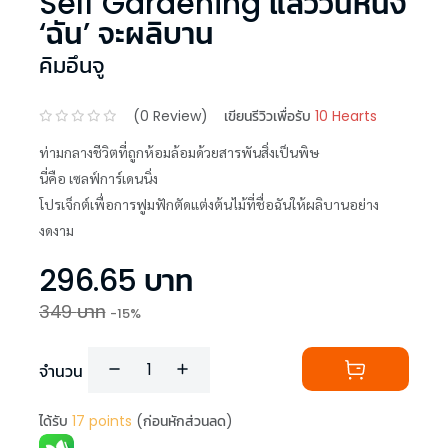
Self Gardening แล้ววันหนึ่ง
‘ฉัน’ จะผลิบาน
คิมอึนจู
(
0
Review)
เขียนรีวิวเพื่อรับ
10 Hearts
ท่ามกลางชีวิตที่ถูกห้อมล้อมด้วยสารพันสิ่งเป็นพิษ
นี่คือ เซลฟ์การ์เดนนิ่ง
โปรเจ็กต์เพื่อการฟูมฟักตัดแต่งต้นไม้ที่ชื่อฉันให้ผลิบานอย่าง
งดงาม
296.65
บาท
349
บาท
-
15
%
จำนวน
ได้รับ
17
points
(ก่อนหักส่วนลด)