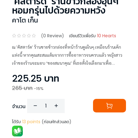
‘คัสตาร์ด’ ร้านข้าวกล่องอุ่นๆ
หอมกรุ่นไปด้วยความหวัง
คาโต เก็น
(
0
Review)
เขียนรีวิวเพื่อรับ
10 Hearts
ณ 'คัสตาร์ด' ร้านขายข้าวกล่องที่หน้าร้านดูเผินๆ เหมือนร้านเค้ก
แห่งนี้ หากคุณสะสมแต้มจากการซื้ออาหารจนครบแล้ว หญิงสาว
เจ้าของร้านจะมอบ ‘ของสมนาคุณ’ ที่เธอตั้งใจเลือกมาเพื่อ
ปลอบโยนลูกค้าของร้านที่ยังมี 'เรื่องติดค้างอยู่ในใจ' ให้พวกเขา
225.25
บาท
สามารถก้าวต่อไปได้
265
บาท
-
15
%
จำนวน
ได้รับ
13
points
(ก่อนหักส่วนลด)