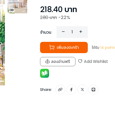
218.40
บาท
280
บาท
-
22
%
จำนวน
เพิ่มลงตะกร้า
ได้รับ
14
point
ลองอ่านฟรี
Add Wishlist
Share: