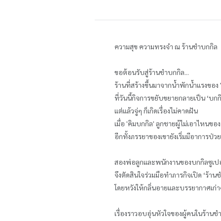
ความสุข ความทรงจำ ณ ร้านชำบกกิล
ขอต้อนรับสู่ร้านชำบกกิล...
ร้านที่สร้างขึ้นมาจากน้ำพักน้ำแรงขอ
ที่วันนี้กิจการขยับขยายกลายเป็น ‘บกกิ
แต่แล้วจู่ๆ ก็เกิดเรื่องไม่คาดฝัน
เมื่อ 'คิมบกกิล' ลูกชายผู้ไม่เอาไหนของ
อีกทั้งภรรยาของเขายังเริ่มมีอาการป
สองพ่อลูกและพนักงานของบกกิลซูเปอร
จึงตัดสินใจร่วมมือทำภารกิจเปิด ‘ร้านชำ
โดยหวังให้กลิ่นอายและบรรยากาศเก่า
เรื่องราวอบอุ่นหัวใจของผู้คนในร้านชำ