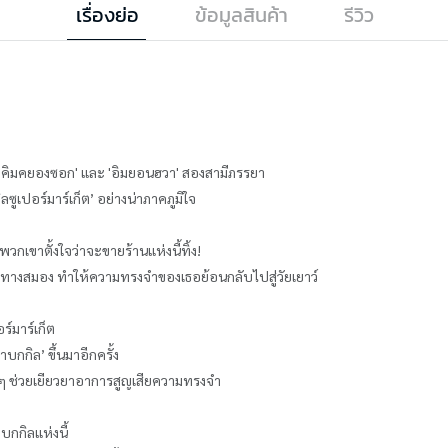
เรื่องย่อ
ข้อมูลสินค้า
รีวิว
ง 'คิมคยองซอก' และ 'อิมยอนฮวา' สองสามีภรรยา
ลซูเปอร์มาร์เก็ต’ อย่างน่าภาคภูมิใจ
พวกเขาตั้งใจว่าจะขายร้านแห่งนี้ทิ้ง!
่วยทางสมอง ทำให้ความทรงจำของเธอย้อนกลับไปสู่วัยเยาว์
์มาร์เก็ต
บกกิล’ ขึ้นมาอีกครั้ง
ๆ ช่วยเยียวยาอาการสูญเสียความทรงจำ
บกกิลแห่งนี้