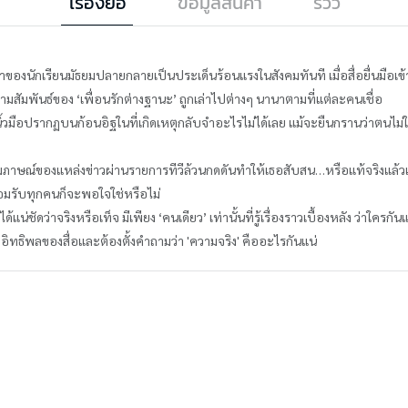
เรื่องย่อ
ข้อมูลสินค้า
รีวิว
นาของนักเรียนมัธยมปลายกลายเป็นประเด็นร้อนแรงในสังคมทันที เมื่อสื่อยื่นมือเข
วามสัมพันธ์ของ ‘เพื่อนรักต่างฐานะ’ ถูกเล่าไปต่างๆ นานาตามที่แต่ละคนเชื่อ
นิ้วมือปรากฏบนก้อนอิฐในที่เกิดเหตุกลับจำอะไรไม่ได้เลย แม้จะยืนกรานว่าตนไม่ใช
าษณ์ของแหล่งข่าวผ่านรายการทีวีล้วนกดดันทำให้เธอสับสน…หรือแท้จริงแล้วเรื
อมรับทุกคนก็จะพอใจใช่หรือไม่
ชัดว่าจริงหรือเท็จ มีเพียง ‘คนเดียว’ เท่านั้นที่รู้เรื่องราวเบื้องหลัง ว่าใครก
ึงอิทธิพลของสื่อและต้องตั้งคำถามว่า 'ความจริง' คืออะไรกันแน่