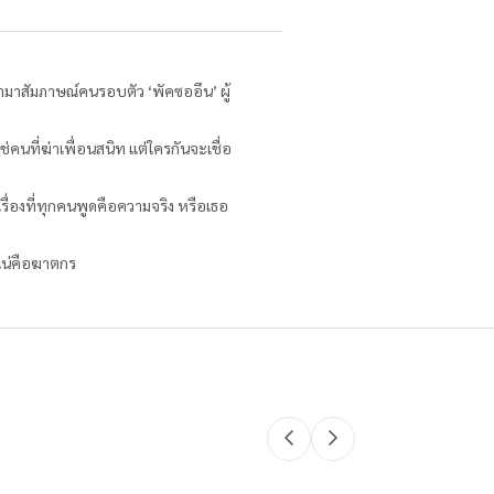
้ามาสัมภาษณ์คนรอบตัว ‘พัคซออึน’ ผู้
่คนที่ฆ่าเพื่อนสนิท แต่ใครกันจะเชื่อ
่องที่ทุกคนพูดคือความจริง หรือเธอ
ันแน่คือฆาตกร