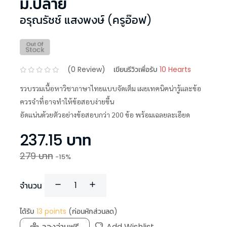
ม.ปลาย
อรุณรัชช์ แสงพงษ์ (ครูอ๊อฟ)
(
0
Review)
เขียนรีวิวเพื่อรับ
10 Hearts
รวบรวมเนื้อหาวิชาภาษาไทยแบบจัดเต็ม เผยเทคนิคน่ารู้และข้อ
ควรจำที่อาจทำให้ข้อสอบง่ายขึ้น
อัดแน่นด้วยตัวอย่างข้อสอบกว่า 200 ข้อ พร้อมเฉลยละเอียด
237.15
บาท
279
บาท
-
15
%
จำนวน
ได้รับ
13
points
(ก่อนหักส่วนลด)
ลองอ่านฟรี
Add Wishlist