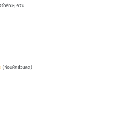
รจำต่างๆ ครบ!
s
(ก่อนหักส่วนลด)