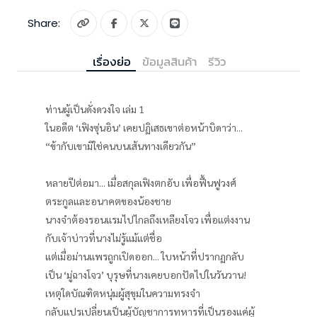
Share:
เรื่องย่อ
ข้อมูลสินค้า
รีวิว
ท่านผู้เป็นดั่งดวงใจ เล่ม 1
ในอดีต ‘เฟิงซุ่นอิน’ เคยปฏิเสธเขาต่อหน้าบิดาว่า...
“ข้ากับเขามิใช่คนบนเส้นทางเดียวกัน”
หลายปีต่อมา... เมื่อสกุลเฟิงตกอับ เพื่อฟื้นฟูวงศ์
ตระกูลและอนาคตของน้องชาย
นางจำต้องรอนแรมไปไกลถึงเหลียงโจว เพื่อแต่งงาน
กับเจ้าบ่าวที่นางไม่รู้แม้แต่ชื่อ
แต่เมื่อม่านแพรถูกเปิดออก... ใบหน้าที่ปรากฏกลับ
เป็น ‘มู่ฉางโจว’ บุรุษที่นางเคยบอกปัดไปในวันวาน!
เหตุใดบัณฑิตหนุ่มผู้สุขุมในความทรงจำ
กลับแปรเปลี่ยนเป็นผู้บัญชาการทหารที่เป็นรองแค่ผู้