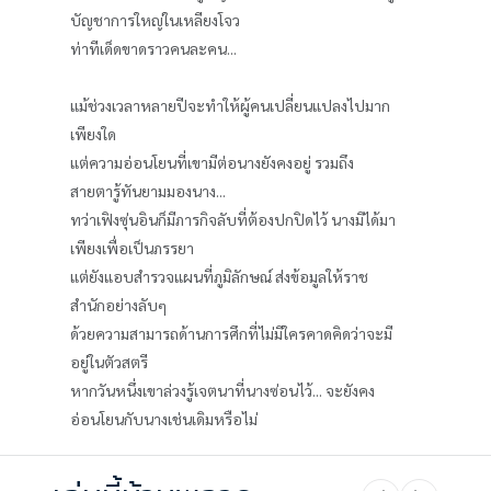
บัญชาการใหญ่ในเหลียงโจว
ท่าทีเด็ดขาดราวคนละคน...
แม้ช่วงเวลาหลายปีจะทำให้ผู้คนเปลี่ยนแปลงไปมาก
เพียงใด
แต่ความอ่อนโยนที่เขามีต่อนางยังคงอยู่ รวมถึง
สายตารู้ทันยามมองนาง...
ทว่าเฟิงซุ่นอินก็มีภารกิจลับที่ต้องปกปิดไว้ นางมิได้มา
เพียงเพื่อเป็นภรรยา
แต่ยังแอบสำรวจแผนที่ภูมิลักษณ์ ส่งข้อมูลให้ราช
สำนักอย่างลับๆ
ด้วยความสามารถด้านการศึกที่ไม่มีใครคาดคิดว่าจะมี
อยู่ในตัวสตรี
หากวันหนึ่งเขาล่วงรู้เจตนาที่นางซ่อนไว้... จะยังคง
อ่อนโยนกับนางเช่นเดิมหรือไม่