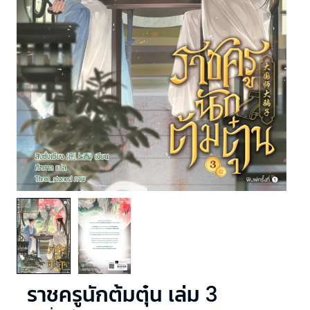
ราชครูนักต้มตุ๋น เล่ม 3