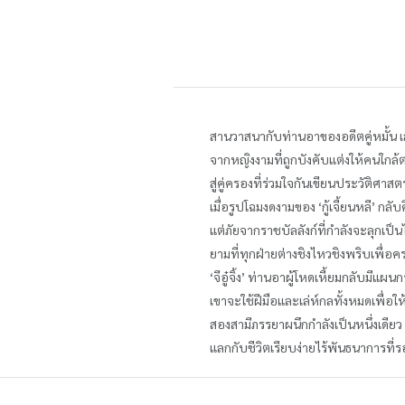
สานวาสนากับท่านอาของอดีตคู่หมั้น เล
จากหญิงงามที่ถูกบังคับแต่งให้คนใกล้ต
สู่คู่ครองที่ร่วมใจกันเขียนประวัติศาสต
เมื่อรูปโฉมงดงามของ ‘กู้เจี้ยนหลี’ กลั
แต่ภัยจากราชบัลลังก์ที่กำลังจะลุกเป
ยามที่ทุกฝ่ายต่างชิงไหวชิงพริบเพื่อ
‘จีอู๋จิ้ง’ ท่านอาผู้โหดเหี้ยมกลับมีแผนก
เขาจะใช้ฝีมือและเล่ห์กลทั้งหมดเพื่อให
สองสามีภรรยาผนึกกำลังเป็นหนึ่งเดียว
แลกกับชีวิตเรียบง่ายไร้พันธนาการที่ร