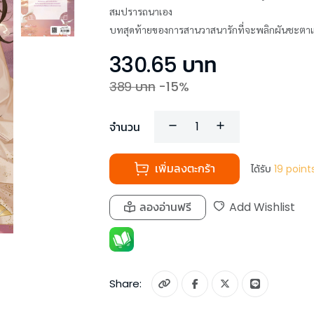
สมปรารถนาเอง
บทสุดท้ายของการสานวาสนารักที่จะพลิกผันชะตาแ
330.65
บาท
389
บาท
-
15
%
จำนวน
เพิ่มลงตะกร้า
ได้รับ
19
point
ลองอ่านฟรี
Add Wishlist
Share: