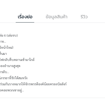
เรื่องย่อ
ข้อมูลสินค้า
รีวิว
่ม 6 (เล่มจบ)
าย...
ร์หน้าใหม่!
บคืนมา
็นไฟกลับคืบคลานเข้ามาใกล้
ครองอำนาจสูงสุด
ารลับ...
้ภรรยาที่รักได้สมหวัง
 ร่วมกันวางหมากให้จักรพรรดิองค์น้อยครองบัลลังก์
อคอยพวกเขาอยู่...