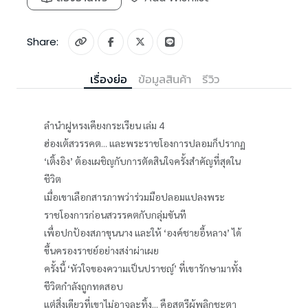
Share:
เรื่องย่อ
ข้อมูลสินค้า
รีวิว
ลำนำฝูหรงเคียงกระเรียน เล่ม 4
ฮ่องเต้สวรรคต... และพระราชโองการปลอมก็ปรากฏ
‘เติ้งอิง’ ต้องเผชิญกับการตัดสินใจครั้งสำคัญที่สุดใน
ชีวิต
เมื่อเขาเลือกสารภาพว่าร่วมมือปลอมแปลงพระ
ราชโองการก่อนสวรรคตกับกลุ่มขันที
เพื่อปกป้องสภาขุนนาง และให้ ‘องค์ชายอี้หลาง’ ได้
ขึ้นครองราชย์อย่างสง่าผ่าเผย
ครั้งนี้ ‘หัวใจของความเป็นปราชญ์’ ที่เขารักษามาทั้ง
ชีวิตกำลังถูกทดสอบ
แต่สิ่งเดียวที่เขาไม่อาจละทิ้ง... คือสตรีผู้พลิกชะตา