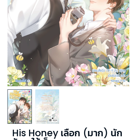
His Honey เลือก (มาก) นัก