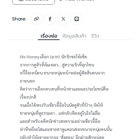
Share:
เรื่องย่อ
ข้อมูลสินค้า
รีวิว
His Honey เลือก (มาก) นักรักซะให้เข็ด
จากการดูตัวที่ล้มเหลว... สู่ความรักที่ลุกโชน
อวี๋จือเหนียน ทนายหนุ่มหน้าหล่อผู้ตัดสินคนจาก
ภายนอก
คิดว่าการเลือกคบคนที่หน้าตาและผลประโยชน์คือ
เรื่องปกติ
จนเมื่อได้พบกับเซียวอี้ฉือในนัดดูตัวที่ป้าๆ จัดให้
ชายหนุ่มที่ดูธรรมดา... แต่กลับติดอยู่ในใจไม่ลืม
และสำหรับอดีตนักข่าวสงครามอย่างเซียวอี้ฉือ
ท่าทีหยิ่งยโสและสายตาดูแคลนของทนายหนุ่มคนนั้น
กลับทำให้เขาอยากจะ ‘สั่งสอน’ อีกฝ่ายสักหน่อย