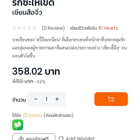
รักซะให้เข็ด
เชียนสือจิ่ว
(
0
Review)
เขียนรีวิวเพื่อรับ
10 Hearts
บทเรียนของ ‘อวี๋จือเหนียน’ ที่เลือกคบคนที่หน้าตาคือตกหลุมรัก
และลุ่มหลงผู้ชายธรรมดาที่แสนเปล่งประกายอย่าง ‘เซียวอี้ฉือ’ จน
ถอนตัวไม่ขึ้น
358.02
บาท
459
บาท
-
22
%
จำนวน
ได้รับ
22
points
(ก่อนหักส่วนลด)
ลองอ่านฟรี
Add Wishlist