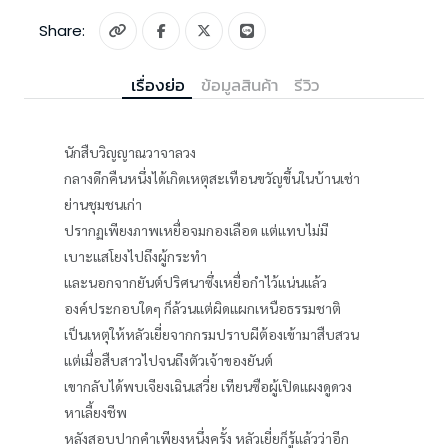
Share:
เรื่องย่อ
ข้อมูลสินค้า
รีวิว
นักสืบวิญญาณวาจาลวง
กลางดึกคืนหนึ่งได้เกิดเหตุสะเทือนขวัญขึ้นในบ้านเช่า
ย่านชุมชนเก่า
ปรากฏเพียงภาพเหยื่อจมกองเลือด แต่แทบไม่มี
เบาะแสโยงไปถึงผู้กระทำ
และนอกจากยันต์ปริศนาซึ่งเหยื่อกำไว้แน่นแล้ว
องค์ประกอบใดๆ ก็ล้วนแต่ผิดแผกเหนือธรรมชาติ
เป็นเหตุให้หลัวเยี่ยจากกรมปราบผีต้องเข้ามาสืบสวน
แต่เมื่อสืบสาวไปจนถึงตัวเจ้าของยันต์
เขากลับได้พบเจียงเฉินเสวี่ย เทียนซือผู้เปิดแผงดูดวง
หาเลี้ยงชีพ
หลังสอบปากคำเพียงหนึ่งครั้ง หลัวเยี่ยก็รู้แล้วว่าอีก