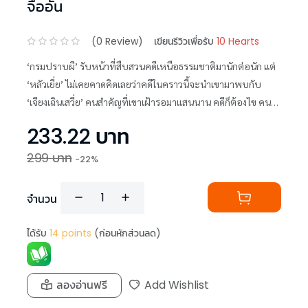
จืออั้น
(
0
Review)
เขียนรีวิวเพื่อรับ
10 Hearts
‘กรมปราบผี’ รับหน้าที่สืบสวนคดีเหนือธรรมชาติมานักต่อนัก แต่
‘หลัวเยี่ย’ ไม่เคยคาดคิดเลยว่าคดีในคราวนี้จะนำเขามาพบกับ
‘เจียงเฉินเสวี่ย’ คนสำคัญที่เขาเฝ้ารอมาแสนนาน คดีก็ต้องไข คนก็
ต้องปกป้อง แต่หากไม่อยากสูญเสียไปอีกก็มีแต่ต้องทุ่มให้สุดตัว
233.22
บาท
เท่านั้น!
299
บาท
-
22
%
จำนวน
ได้รับ
14
points
(ก่อนหักส่วนลด)
ลองอ่านฟรี
Add Wishlist