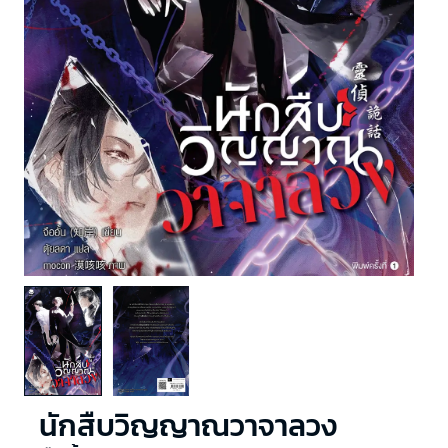
นักสืบวิญญาณวาจาลวง