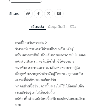
Share:
เรื่องย่อ
ข้อมูลสินค้า
รีวิว
กระบี่โอบจันทรา เล่ม 2
วันเวลาที่ ‘ซางหรง’ ได้ร่วมเดินทางกับ ‘เจ๋อจู๋’
แม้หนทางจะเต็มไปด้วยอันตรายและความไม่แน่นอน
แต่กลับเป็นความสุขที่แท้จริงในชีวิตของนาง
ทว่าพันธนาการแห่งราชวงศ์ไม่เคยคลายจากผู้ใด
เมื่อสุดท้ายนางถูกนำตัวกลับสู่วังหลวง... คุกทองอัน
งดงามที่กักขังนางมาแต่เยาว์วัย
ทุกคนต่างเชื่อว่า... ครานี้นางจะไม่มีวันได้ออกไปอีก
เว้นแต่เจ๋อจู๋ เขาไม่เชื่อเช่นนั้น
แม้ต้องทิ้งตำแหน่งที่หอจื้อเฟิง ยอมโดนโบยจนเจียน
ตาย