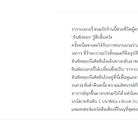
ราราเบเกอรี่ ขนมปังร้านนี้ช่วยชีวิตผู้
‘อันชังซอก’ รู้สึกสิ้นหวัง
ครั้งหนึ่งเขาเคยได้รับการขนานนามว
วงการ ที่ร้ายกว่าอะไรทั้งหมดก็คืออุบ
อันชังซอกจึงตัดสินใจเดินทางกลับมาพบ 
ชินดัลเบเกอรี่ได้เปลี่ยนชื่อเป็น ‘ร
อันชังซอกจึงตัดสินใจอยู่ที่นี่เพื่อดูแล
จนกระทั่งค่ำคืนหนึ่ง ความมหัศจรรย์ก็เก
อาจารย์ลุกขึ้นมาอบขนมปังได้ แต่นั่นกล
นวนิยายอันดับ 1 บน Willa x Book O
แพลตฟอร์มหนังสือเสียงที่ใหญ่ที่สุดขอ