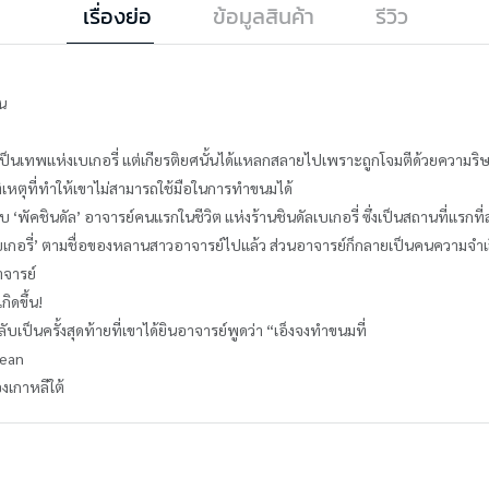
เรื่องย่อ
ข้อมูลสินค้า
รีวิว
คน
่าเป็นเทพแห่งเบเกอรี่ แต่เกียรติยศนั้นได้แหลกสลายไปเพราะถูกโจมตีด้วยค
ัติเหตุที่ทำให้เขาไม่สามารถใช้มือในการทำขนมได้
‘พัคชินดัล’ อาจารย์คนแรกในชีวิต แห่งร้านชินดัลเบเกอรี่ ซึ่งเป็นสถานที่แรกที่
าราเบเกอรี่’ ตามชื่อของหลานสาวอาจารย์ไปแล้ว ส่วนอาจารย์ก็กลายเป็นคนความจำเ
อาจารย์
ิดขึ้น!
ับเป็นครั้งสุดท้ายที่เขาได้ยินอาจารย์พูดว่า “เอ็งจงทำขนมที่
cean
งเกาหลีใต้