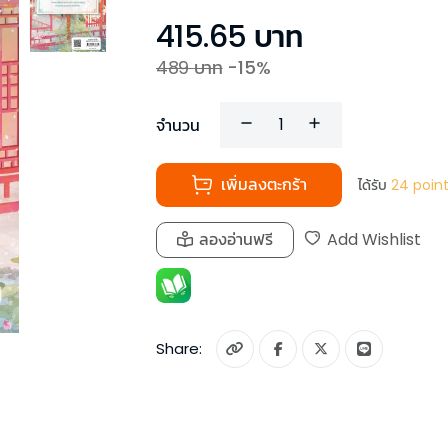
415.65
บาท
489
บาท
-
15
%
จำนวน
เพิ่มลงตะกร้า
ได้รับ
24
poin
ลองอ่านฟรี
Add Wishlist
Share: