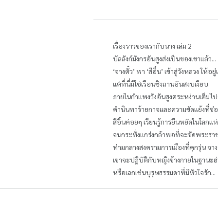
เรื่องราวของเรากับนาง เล่ม 2
บัลลังก์มังกรอันสูงส่งเป็นของเขาแล้ว...
‘จางตั๋ว’ พา ‘สีอิ๋น’ เข้าสู่วังหลวง ให้อยู
แต่ที่นี่มิใช่เรือนชิงถานอันสงบเงียบ
ภายในกำแพงวังอันสูงตระหง่านเต็มไ
คำนินทาร้ายกาจและความขัดแย้งที่ซ่
สีอิ๋นค่อยๆ เรียนรู้การยืนหยัดในโลกแห่
จนกระทั่งแกร่งกล้าพอที่จะขัดพระราช
ท่ามกลางสงครามการเมืองที่คุกรุ่น จาง
เขาจะปฏิบัติกับหญิงข้างกายในฐานะฮ่อง
หรือเฉกเช่นบุรุษธรรมดาที่มีหัวใจรัก...