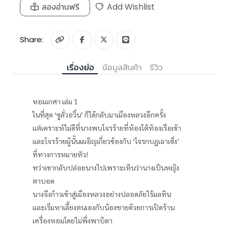
ลองอ่านฟรี
Add Wishlist
Share:
เรื่องย่อ
ข้อมูลสินค้า
รีวิว
หอมเกศา เล่ม 1
ในที่สุด ‘ซูลั่วอวิ๋น’ ก็ได้กลับมาเมืองหลวงอีกครั้ง
แต่เคราะห์ไม่ดีที่นางพบโจรร้ายที่ห้องใต้ท้องเรือเข้า
และโจรร้ายผู้นั้นเผอิญเกี่ยวข้องกับ ‘โจรกบฏเฉาเซิ่ง’
ที่ทางการหมายหัว!
ทว่าเขากลับปล่อยนางไปเพราะเห็นว่านางเป็นหญิง
ตาบอด
นางจึงก้าวเข้าสู่เมืองหลวงอย่างปลอดภัยไร้มลทิน
และเริ่มหาเลี้ยงตนเองกับน้องชายด้วยการเปิดร้าน
เครื่องหอมโดยไม่พึ่งพาบิดา