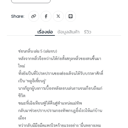
Share:
เรื่องย่อ
ข้อมูลสินค้า
รีวิว
ซ่อนกลิ่น เล่ม 5 (เล่มจบ)
หลังจากหลิ่วจือหว่านได้ก่อตั้งสกุลหลิ่วของตนขึ้นมา
ใหม่
ทั้งยังเป็นที่โปรดปรานของฮ่องเต้จนได้รับบรรดาศักดิ์
เป็น ‘หลูอีเซี่ยนจู่’
นางก็ถูกผู้บงการเบื้องหลังลอบเล่นงานจนเกือบถึงแก่
ชีวิต
ขณะที่เฉิงเทียนฟู่ได้คืนสู่ตำแหน่งแม่ทัพ
กลับมาช่วยปราบปรามกองทัพกบฏอิ๋งโจวให้แก่บ้าน
เมือง
ทว่ากลับมีมือมืดแพร่โรคร้ายแรงอย่าง ‘ผื่นหยางเหม