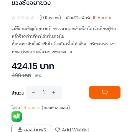
ขวงซั่งจยาขวง
(
0
Review)
เขียนรีวิวเพื่อรับ
10 Hearts
แม้ต้องเผชิญกับอุบายร้ายกาจมากมายสักเพียงใด เฉิงเทียนฟู่กับ
หลิ่วจือหว่านก็หาได้หวั่นเกรงไม่
ทั้งสองจะจับมือฝ่าฟันไปด้วยกัน เพื่อให้กลิ่นอายรักของพวกเขา
หอมกรุ่นอบอวลมิจางหายตลอดกาล
424.15
บาท
499
บาท
-
15
%
จำนวน
ได้รับ
24
points
(ก่อนหักส่วนลด)
ลองอ่านฟรี
Add Wishlist