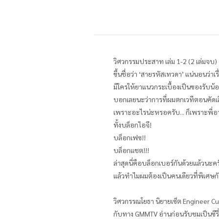
วิศวกรรมประสาท เล่ม 1-2 (2 เล่มจบ)
ขึ้นชื่อว่า ‘สายรหัสเทวดา’ แน่นอนว่าเ
มีใครให้ยาแนวกระเบื้องเป็นของรับน้อ
บอกเลยนะว่าการที่ผมตกเวทีตอนคัดเลื
เพราะอะไรน่ะหรอครับ... ก็เพราะพี่อาร
ทั้งบล็อกไอจี!
บล็อกเฟซ!!
บล็อกแชต!!!
ล่าสุดนี่คือบล็อกเบอร์กันด้วยแล้วนะค
แล้วทำไมผมต้องเป็นคนเดียวที่พิเศษกับ
วิศวกรรณโยธา นิยายเซ็ต Engineer Cut
กับทาง GMMTV อ่านก่อนรับชมเป็นซีรี่