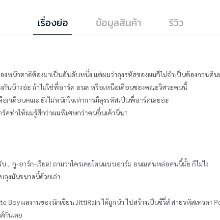
เรื่องย่อ
ข้อมูลสินค้า
รีวิว
รื่องหน้าตาดีต้องมาเป็นอันดับหนึ่ง แต่ผมว่าลุงรหัสของผมก็ไม่จำเป็นต้องกวนตีน
งกันบ้างอ่ะ ถ้าไม่ใช่พี่อาร์ค อนล หรือเหนือเดือนของคณะวิศวะคนนี้
อกเดือนคณะ ยังไม่หนักใจเท่าการมีลุงรหัสเป็นพี่อาร์คเลยอ่ะ
์คทำให้ผมรู้สึกว่าผมพิเศษกว่าคนอื่นเค้านี่นา
รับ... กู-อาร์ก-เรียล! ถามว่าใครเคยโดนแบบอาร์ม อนณคนหล่อคนนี้มั้ย ก็ไม่ไง
ลุงมันขนาดนี้ด้วยเล่า
e Boy ผลงานของนักเขียน JittiRain ได้ถูกนำ ไปสร้างเป็นซีรี่ส์ สายรหัสเทวดา 
ส์กันเลย