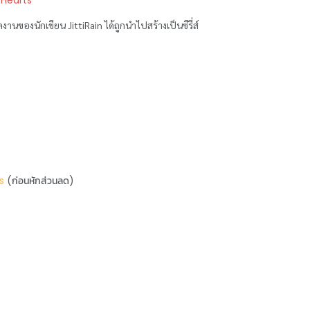
 Hearts
ของนักเขียน JittiRain ได้ถูกนำไปสร้างเป็นซีรี่ส์
s
(ก่อนหักส่วนลด)