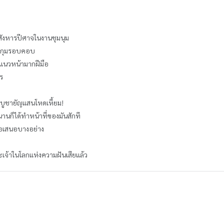
ู้สังหารปีศาจในงานชุมนุม
รัดกุมรอบคอบ
ป็นแนวหน้ามากฝีมือ
ร
นบูชายัญแสนโหดเหี้ยม!
านานก็ได้ทำหน้าที่ของมันสักที
้อเสนอบางอย่าง
จ้าในโลกแห่งความฝันเสียแล้ว