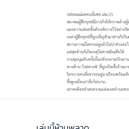
ปล่อยแม่มดคนนั้นซะ เล่ม 21
สมาคมผู้ฝึกยุทธ์มีภารกิจให้กวาดล้างผ
แผนการแต่ละขั้นล้วนจัดวางไว้อย่าง
เหล่าผู้ฝึกยุทธ์ที่ถูกเชิญตัวมาต่างก็เ
สถานการณ์โดยรวมดูแล้วไม่น่าห่วงอะไ
แต่สุดท้ายก็เกิดเหตุไม่คาดฝันเสียได้
งานชุมนุมลับครั้งนั้นกลับกลายเป็นงา
ทางด้าน ‘โรสคาเฟ่’ ที่ถูกเปิดทิ้งร้างม
ใครบางคนที่เขารออยู่มาเยือนพร้อมข
ซึ่งดูเหมือนว่าอีกไม่นาน...
เขาคงต้องทำสงครามแห่งเจตจำนงพระเ
เล่มนี้ห้ามพลาด