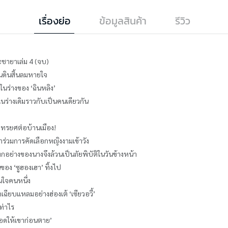
เรื่องย่อ
ข้อมูลสินค้า
รีวิว
ชายาเล่ม 4 (จบ)
่นดินสิ้นลมหายใจ
่ในร่างของ ‘ฉินหลิง’
ร่างเดิมราวกับเป็นคนเดียวกัน
ึกทรยศต่อบ้านเมือง!
้าร่วมการคัดเลือกหญิงงามเข้าวัง
กอย่างของนางจึงล้วนเป็นภัยพิบัติในวันข้างหน้า
ของ ‘ซูฮองเฮา’ ทิ้งไป
นใจคนหนึ่ง
ดเฉียบแหลมอย่างฮ่องเต้ ‘เซียวอวี้’
ท่าไร
คลอดให้เขาก่อนตาย’