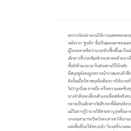
ตกรางวัลอย่างงามให้การแสดงของพระ
หลังจาก ‘ซูหลิง’ ซึ่งเป็นฮองเฮาของแผ
ผู้ใดจะคาดคิดว่านางกลับฟื้นขึ้นมาใหม
เด็กสาวที่ประพิมพ์ประพายคล้ายนางใน
ทั้งยังข้ามเวลามาในช่วงสามปีให้หลัง
ที่สกุลซูยังคงถูกตราหน้าว่าสมคบข้าศ
ดังนั้นเมื่อบิดาสกุลฉินต้องการให้นางเข
ไม่ว่ารูปโฉม ลายมือ หรือความเคยชินทุ
นางจำต้องเปลี่ยนตัวเองเพื่อสลัดตัวตน
กลายเป็นเด็กสาววัยสิบหกที่มีเสน่ห์ยว
แม้ไม่อาจรู้ว่าภายใต้สายตาบุรุษที่ฉลา
นางจะสามารถปิดบังตบตาเขาได้นานเ
แต่เพื่อที่จะได้พบหน้า ‘โอรสที่นาง