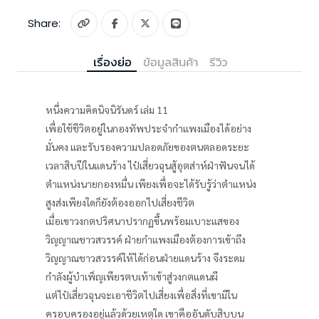
Share:
เรื่องย่อ
ข้อมูลสินค้า
รีวิว
หนึ่งความคิดนิจนิรันดร์ เล่ม 11
เพื่อใช้ชีวิตอยู่ในกองทัพประจำกำแพงเมืองได้อย่าง
มั่นคง และรับรองความปลอดภัยของตนตลอดระยะ
เวลาสิบปีในแดนร้าง ไป๋เสี่ยวฉุนสู้อุตส่าห์ฝ่าฟันจนได้
ตำแหน่งนายกองหมื่น เพียงเพื่อจะได้รับรู้ว่าตำแหน่ง
สูงส่งเพียงใดก็ยังต้องออกไปเสี่ยงชีวิต
เมื่อเขาวงกตปริศนาปรากฏขึ้นพร้อมเบาะแสของ
วิญญาณชาวสวรรค์ ฝ่ายกำแพงเมืองต้องการเข้าถึง
วิญญาณชาวสวรรค์ให้ได้ก่อนฝ่ายแดนร้าง จึงระดม
กำลังผู้บำเพ็ญเพียรตบเท้าเข้าสู่วงกตแดนผี
แต่ไป๋เสี่ยวฉุนจะเอาชีวิตไปเสี่ยงเพื่อสิ่งที่เขามีใน
ครอบครองอยู่แล้วด้วยเหตุใด เขาคืออันดับสิบบน