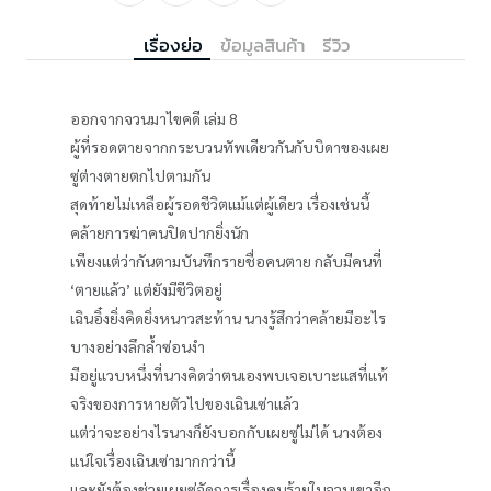
เรื่องย่อ
ข้อมูลสินค้า
รีวิว
ออกจากจวนมาไขคดี เล่ม 8
ผู้ที่รอดตายจากกระบวนทัพเดียวกันกับบิดาของเผย
ซู่ต่างตายตกไปตามกัน
สุดท้ายไม่เหลือผู้รอดชีวิตแม้แต่ผู้เดียว เรื่องเช่นนี้
คล้ายการฆ่าคนปิดปากยิ่งนัก
เพียงแต่ว่ากันตามบันทึกรายชื่อคนตาย กลับมีคนที่
‘ตายแล้ว’ แต่ยังมีชีวิตอยู่
เฉินอิ๋งยิ่งคิดยิ่งหนาวสะท้าน นางรู้สึกว่าคล้ายมีอะไร
บางอย่างลึกล้ำซ่อนงำ
มีอยู่แวบหนึ่งที่นางคิดว่าตนเองพบเจอเบาะแสที่แท้
จริงของการหายตัวไปของเฉินเซ่าแล้ว
แต่ว่าจะอย่างไรนางก็ยังบอกกับเผยซู่ไม่ได้ นางต้อง
แน่ใจเรื่องเฉินเซ่ามากกว่านี้
และยังต้องช่วยเผยซู่จัดการเรื่องคนร้ายในจวนเขาอีก