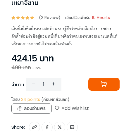
เหยาจี้ซาน
(
2
Review)
เขียนรีวิวเพื่อรับ
10 Hearts
เฉินอิ๋งยิ่งคิดยิ่งหนาวสะท้าน นางรู้สึกว่าคล้ายมีอะไรบางอย่าง
ลึกล้ำซ่อนงำ มีอยู่แวบหนึ่งที่นางคิดว่าตนเองพบเจอเบาะแสที่แท้
จริงของการหายตัวไปของเฉินเซ่าแล้ว
424.15
บาท
499
บาท
-
15
%
จำนวน
ได้รับ
24
points
(ก่อนหักส่วนลด)
ลองอ่านฟรี
Add Wishlist
Share: