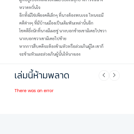
หวาดหวั่นใจ
อีกทั้งมิใช่เพียงคดีเล็กๆ ที่นางต้องพบเจอ ไหนจะมี
คดีต่างๆ ที่มีบ้านเมืองเป็นเดิมพันเหล่านั้นอีก
โชคดียิ่งนักที่นางมีเผยซู่ นางบอกซ้ายเขามิเคยไปขวา
นางบอกขวาเขามิเคยไปซ้าย
หากการสืบคดีจะต้องข้ามหัวหรือล่วงเกินผู้ใด เขาก็
จะข้ามหัวและล่วงเกินผู้นั้นให้นางเอง
เล่มนี้ห้ามพลาด
There was an error