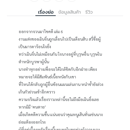
เรื่องย่อ
ข้อมูลสินค้า
รีวิว
ออกจากจวนมาไขคดี เล่ม 6
งานแต่งของเฉินจิ่นถูกเลื่อนไปเป็นเดือนสิบ สวี่ซื่อผู้
เป็นมารดาร้อนใจยิ่ง
ทว่าเฉินจิ่นไม่เหมือนกัน ใจนางอยู่ที่บุรุษอื่น บุรุษใน
ตำหนักบูรพาผู้นั้น
นางทำทุกอย่างเพื่อจะได้ใกล้ชิดกับอีกฝ่าย เพียง
หมายจะได้มีสัมพันธ์เนื้อหนังกับเขา
ที่ไหนได้กลับถูกผู้อื่นซ้อนแผนเล่นงาน หนำซ้ำยังล่วง
เกินกัวย่วนเข้าอีกคราว
ความจริงแล้วเรื่องราวเหล่านี้จะไม่ถึงมือเฉินอิ๋งเลย
หากมิมี ‘คนตาย’
เมื่อเกิดคดีความขึ้น แน่นอนว่าคุณหนูเสินทั่นเช่นนาง
ย่อมต้องออกโรง
ผู้ที่อยู่เบื้องหลังเรื่องนี้แยบยลในทุกย่างก้าวจนนาง