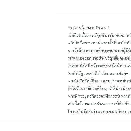
กระวานน้อยแรกรัก เล่ม 1
เมื่อชีวิตที่ไม่เคยมีจุดด่างพร้อยของ ‘
หวังมัดมือชกนางแต่งงานทั้งที่เขาไปทำญ
นางจึงต้องหาทางเขี่ยบุรุษยอดแย่ผู้นี้ทิ
พาตนเองออกมาอย่างบริสุทธิ์ผุดผ่องให
จนกระทั่งไปไหว้พระขอพรในวิหารแห่ง
‘ขอให้มีฐานะชาติกำเนิดเหมาะสมคู่คว
หากไม่มีทรัพย์สินมากมายเท่าจวนโหวก็ไ
ถ้าไม่มีแม่สามีก็จะดียิ่ง ญาติพี่น้องน้
หากฝึกวรยุทธ์ก็ควรจะฝึกกระบี่ ท่วงท่
เช่นนี้แล้วยามร่ายรำเพลงกระบี่ศิษย์จะ
ใครจะไปนึกล่ะว่าพระพุทธองค์จะประท