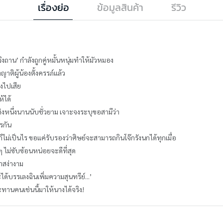
เรื่องย่อ
ข้อมูลสินค้า
รีวิว
หมิงถาน’ กำลังถูกคู่หมั้นหนุ่มทำให้มัวหมอง
าติผู้น้องตั้งครรภ์แล้ว
้งไปเสีย
้ได้
หนึ่งนานนับชั่วยาม เจาะจงระบุขอสามีว่า
รกัน
ม่เป็นไร ขอแค่รับรองว่าศิษย์จะสามารถกินโจ๊กรังนกได้ทุกเมื่อ
อยๆ ไม่ซับซ้อนหน่อยจะดีที่สุด
าสง่างาม
ได้บรรเลงฉินเพิ่มความสุนทรีย์...’
านคนเช่นนี้มาให้นางได้จริง!