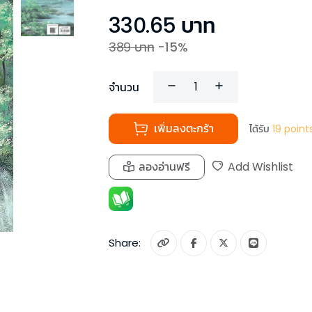
330.65
บาท
389
บาท
-
15
%
จำนวน
เพิ่มลงตะกร้า
ได้รับ
19
point
ลองอ่านฟรี
Add Wishlist
Share: