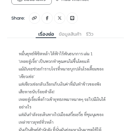
Share:
เรื่องย่อ
ข้อมูลสินค้า
รีวิว
หมื่นยุทธ์พิชิตหล้า ใต้ฟ้าไร้พันธนาการ เล่ม 1
'เหลยอู๋เจี๋ย' เป็นพวกทำคุณคนไม่ขึ้นโดยแท้
แม้มันจะช่วยกำราบโจรที่หมายบุกปล้นโรงเตี๊ยมของ
'เซียวเซ่อ'
แต่เซียวเซ่อกลับเรียกเก็บเงินค่าที่มันทำข้าวของพัง
เสียหายนับร้อยตำลึง!
เหลยอู๋เจี๋ยเพิ่งก้าวเข้ายุทธภพมาหมาดๆ จะไปมีเงินได้
อย่างไร
แต่มันกำลังจะเดินทางไปเมืองเสวี่ยเยวี่ย ที่ชุมนุมของ
เหล่าชาวยุทธ์ทั่วหล้า
มันเป็นศิษย์สำนักดัง ที่นั่นมันย่อมหาเงินมาชดใช้ให้