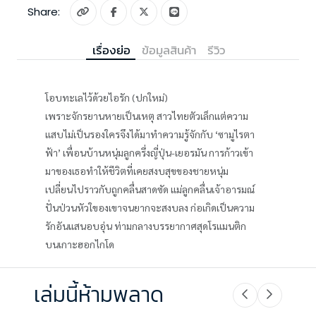
Share:
เรื่องย่อ
ข้อมูลสินค้า
รีวิว
โอบทะเลไว้ด้วยไอรัก (ปกใหม่)
เพราะจักรยานหายเป็นเหตุ สาวไทยตัวเล็กแต่ความ
แสบไม่เป็นรองใครจึงได้มาทำความรู้จักกับ ‘ซามูไรตา
ฟ้า’ เพื่อนบ้านหนุ่มลูกครึ่งญี่ปุ่น-เยอรมัน การก้าวเข้า
มาของเธอทำให้ชีวิตที่เคยสงบสุขของชายหนุ่ม
เปลี่ยนไปราวกับถูกคลื่นสาดซัด แม่ลูกคลื่นเจ้าอารมณ์
ปั่นป่วนหัวใของเขาจนยากจะสงบลง ก่อเกิดเป็นความ
รักอันแสนอบอุ่น ท่ามกลางบรรยากาศสุดโรแมนติก
บนเกาะฮอกไกโด
เล่มนี้ห้ามพลาด