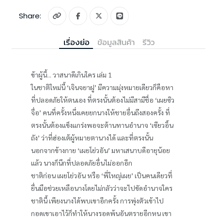
Share:
เรื่องย่อ
ข้อมูลสินค้า
รีวิว
ข้าผู้นี้... วาสนาดีเกินใคร เล่ม 1
ในชาติใหม่นี้ ‘เจินจยาฝู’ มีความมุ่งหมายเดียวก็คือหา
ที่ปลอดภัยให้ตนเอง ที่ตรงนั้นต้องไม่มีสามีชื่อ ‘เผยซิว
จื่อ’ คนที่ครั้งหนึ่งเคยยกนางให้ชายอื่นถึงสองครั้ง ที่
ตรงนั้นต้องแข็งแกร่งพอจะต้านทานอำนาจ ‘เซียวอิ้น
ถัง’ ว่าที่ฮ่องเต้ผู้หมายตานางได้ และที่ตรงนั้น
นอกจากข้างกาย ‘เผยโย่วอัน’ มหาเสนาบดีอายุน้อย
แล้ว นางก็นึกที่ปลอดภัยอื่นไม่ออกอีก
ชาติก่อน เผยโย่วอัน หรือ ‘พี่ใหญ่เผย’ เป็นคนเดียวที่
ยื่นมือช่วยเหลือนางโดยไม่กลัวว่าจะไปขัดอำนาจใคร
ชาตินี้ เพียงนางได้พบเขาอีกครั้ง การพุ่งตัวเข้าไป
กอดเขาเอาไว้ก็ทำให้นางรอดพ้นอันตรายอีกหน เขา