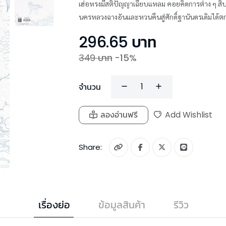
เฮ่อหรงมีสติปัญญาเฉียบแหลม คอยคิดการต่าง ๆ สิบเอ
นครหลวงฉางอันและหวนคืนสู่ศักดิ์ฐานันดรเดิมได้ตก
296.65
บาท
349
บาท
-
15
%
จำนวน
ลองอ่านฟรี
Add Wishlist
Share:
เรื่องย่อ
ข้อมูลสินค้า
รีวิว