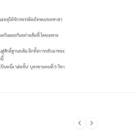
ป็นเหตุให้จักรพรรดิลงโทษเนรเทศ เขา
ูแลกันและกันอย่างเต็มที่ โดยเฉพาะ
สู่ศักดิ์ฐานะเดิม อีกทั้งการกลับมาของ
นี้
็นหนึ่ง ‘เฮ่อจั้น’ บุตรชายคนที่ 5 วิชา