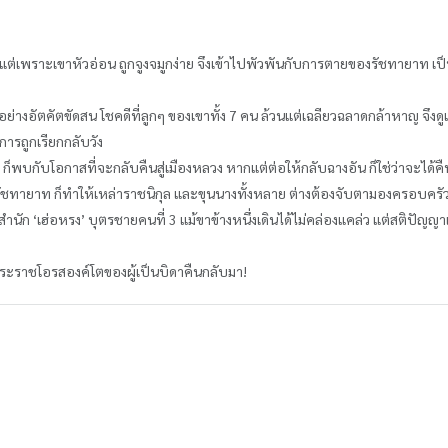
 แต่เพราะเขาหัวอ่อน ถูกจูงจมูกง่าย จึงเข้าไปพัวพันกับการตายของรัชทายาท เ
อย่างอัตคัตขัดสน โชคดีที่ลูกๆ ของเขาทั้ง 7 คน ล้วนแต่เฉลียวฉลาดกล้าหาญ จึงด
ต่การถูกเรียกกลับวัง
 ก็พบกับโอกาสที่จะกลับคืนสู่เมืองหลวง หากแต่ต่อให้กลับฉางอัน ก็ใช่ว่าจะได้คืน
ั้งรัชทายาท ก็ทำให้เหล่าราชนิกุล และขุนนางทั้งหลาย ต่างต้องจับตามองครอบครัว
ำนัก ‘เฮ่อหรง’ บุตรชายคนที่ 3 แม้ขาข้างหนึ่งเดินได้ไม่คล่องแคล่ว แต่สติปัญญาเป
่งพระราชโอรสองค์โตของผู้เป็นบิดาคืนกลับมา!