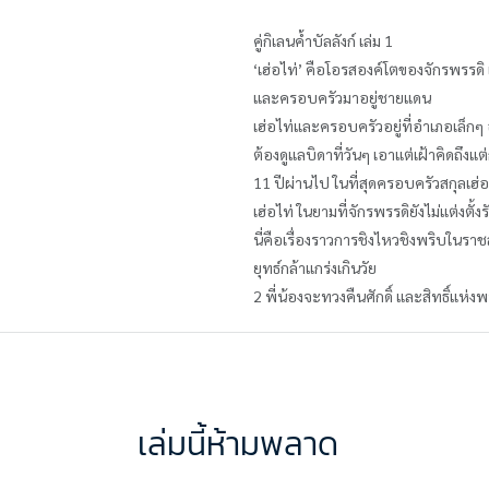
คู่กิเลนค้ำบัลลังก์ เล่ม 1
‘เฮ่อไท่’ คือโอรสองค์โตของจักรพรรดิ
และครอบครัวมาอยู่ชายแดน
เฮ่อไท่และครอบครัวอยู่ที่อำเภอเล็กๆ 
ต้องดูแลบิดาที่วันๆ เอาแต่เฝ้าคิดถึงแ
11 ปีผ่านไป ในที่สุดครอบครัวสกุลเฮ่อ
เฮ่อไท่ ในยามที่จักรพรรดิยังไม่แต่งต
นี่คือเรื่องราวการชิงไหวชิงพริบในราชส
ยุทธ์กล้าแกร่งเกินวัย
2 พี่น้องจะทวงคืนศักดิ์ และสิทธิ์แห
เล่มนี้ห้ามพลาด