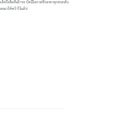
็ดปีเต็มที่เฝ้ารอ บัดนี้โอกาสที่จะพาทุกคนกลับ
ลงมาให้คว้าไว้แล้ว!