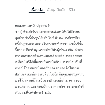
เรื่องย่อ
ข้อมูลสินค้า
รีวิว
ยอดเชฟเทพนักปรุง เล่ม 9
จากผู้เข้าแข่งขันรายการแกรนด์เชฟที่ไปไม่ถึงรอบ
สุดท้าย วันนี้มินจุนได้กลับไปที่บ้านแกรนด์เชฟอีก
ครั้งในฐานะกรรมการ ในอนาคตที่เขาจากมานั้นซีซั่น
นี้ยากจะลืมจริงๆ เพราะมีหนึ่งในผู้เข้าแข่งขัน...ฆ่าตัว
ตายหลังพลาดตำแหน่งชนะเลิศ! แต่อนาคตอาจจะ
เปลี่ยนไปก็ได้เมื่อเขาเข้ามาเป็นตัวแปร เหมือนกับที่
คาย่าได้กลายมาเป็นคนรักของเขา และอีกไม่นาน
สถานะคนรักก็คงจะเปลี่ยนไปอีก มินจุนเคยสัญญากับ
เธอไว้ว่าหากมีร้านเป็นของตัวเองเมื่อไหร่ เขาจะขอ
เธอแต่งงาน และตอนนี้ร้านอาหารที่เขาอยากจะทำก็
เริ่มมองเห็นเค้าโครงร่างแล้ว