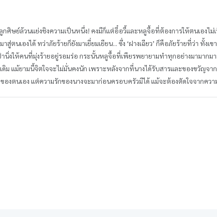
ศิษย์ล้วนแย่งชิงความเป็นหนึ่ง! คงมีก็แต่อี๋อวี้และหลูจื้อที่ต้องการให้ตนเองไม
ู่ตนเองได้ ทว่าภัยร้ายก็ยังมาเยี่ยมเยียน... ซึ่ง ‘ฝางเฉียว’ ก็คือภัยร้ายที่ว่า ทั
้านิ่งให้คนที่มุ่งร้ายอยู่รอมร่อ กระนั้นหลูจื้อที่เพียรพยายามทำทุกอย่างมามาก
ายเฉกเดิม แม้ยามนี้จิตใจจะไม่มั่นคงนัก เพราะหลังจากที่นางได้รับสารและของขวัญจาก
หัวใจของตนเอง แต่ความรักของนางจะมาก่อนครอบครัวมิได้ แม้จะต้องตัดใจจากควา