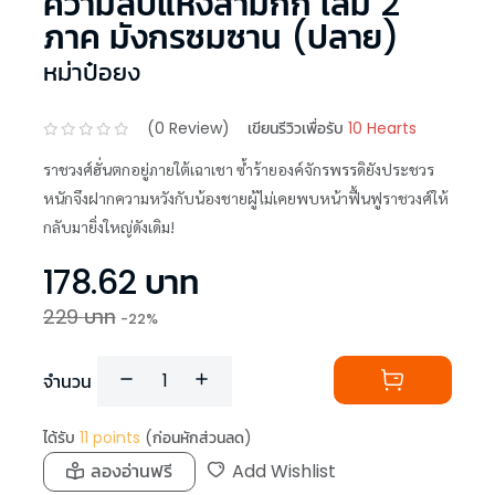
ความลับแห่งสามก๊ก เล่ม 2
ภาค มังกรซมซาน (ปลาย)
หม่าป๋อยง
(
0
Review)
เขียนรีวิวเพื่อรับ
10 Hearts
ราชวงศ์ฮั่นตกอยู่ภายใต้เฉาเชา ซ้ำร้ายองค์จักรพรรดิยังประชวร
หนักจึงฝากความหวังกับน้องชายผู้ไม่เคยพบหน้าฟื้นฟูราชวงศ์ให้
กลับมายิ่งใหญ่ดังเดิม!
178.62
บาท
229
บาท
-
22
%
จำนวน
ได้รับ
11
points
(ก่อนหักส่วนลด)
ลองอ่านฟรี
Add Wishlist