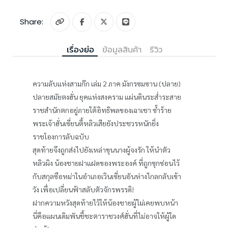
Share:
เรื่องย่อ
ข้อมูลสินค้า
รีวิว
ความลับแห่งสามก๊ก เล่ม 2 ภาค มังกรซมซาน (ปลาย)
ปลายสมัยตงฮั่น ยุคแห่งสงคราม แผ่นดินระส่ำระสาย
ราชสำนักตกอยู่ภายใต้อิทธิพลของเฉาเชา ซ้ำร้าย
พระเจ้าฮั่นเซี่ยนตี้หลิวเสียยังประชวรหนักยิ่ง
ราชโองการลับฉบับ
สุดท้ายจึงถูกส่งไปยังเหล่าขุนนางผู้จงรัก ให้นำตัว
หลิวผิง น้องชายฝาแฝดของพระองค์ ที่ถูกซุกซ่อนไว้
กับสกุลซือหม่าในอำเภอเวินเซี่ยนอันห่างไกลกลับเข้า
วัง เพื่อเปลี่ยนฟ้าสลับตัวจักรพรรดิ!
ฝากความหวังสุดท้ายไว้ให้น้องชายผู้ไม่เคยพบหน้า
นี่คือแผนเดิมพันชี้ชะตาราชวงศ์ฮั่นที่ไม่อาจให้ผู้ใด