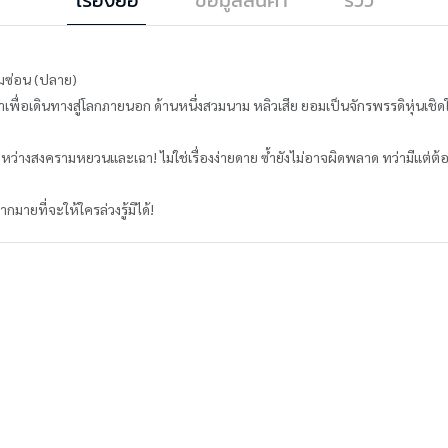
่มซ่อน (ปลาย)
อเดินทางสู่โลกภายนอก ด้านหนึ่งสวมนาม หลิวเสีย ยอมเป็นจักรพรรดิหุ่นเชิดให
งสงครามหยวนและเฉา! ไม่ใช่เรื่องง่ายดาย ซ้ำยังไม่อาจผิดพลาด ทว่ามีแต่ต้องทำ
มายที่จะให้ใครล่วงรู้มิได้!