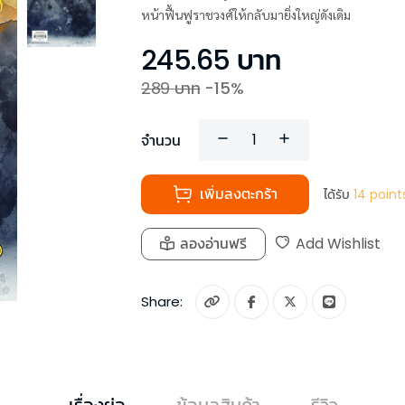
หน้าฟื้นฟูราชวงศ์ให้กลับมายิ่งใหญ่ดังเดิม
245.65
บาท
289
บาท
-
15
%
จำนวน
เพิ่มลงตะกร้า
ได้รับ
14
point
ลองอ่านฟรี
Add Wishlist
Share:
เรื่องย่อ
ข้อมูลสินค้า
รีวิว