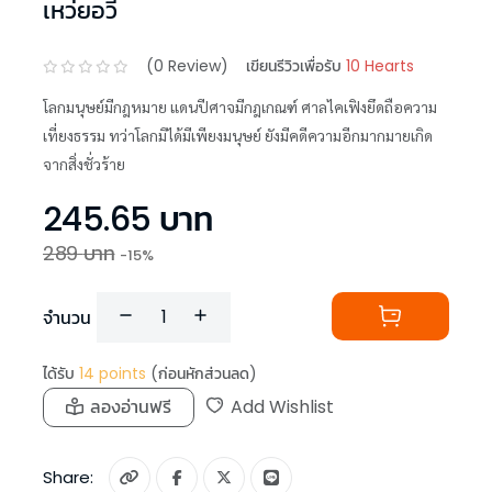
เหว่ยอวี๋
(
0
Review)
เขียนรีวิวเพื่อรับ
10 Hearts
โลกมนุษย์มีกฎหมาย แดนปีศาจมีกฎเกณฑ์ ศาลไคเฟิงยึดถือความ
เที่ยงธรรม ทว่าโลกมิได้มีเพียงมนุษย์ ยังมีคดีความอีกมากมายเกิด
จากสิ่งชั่วร้าย
245.65
บาท
289
บาท
-
15
%
จำนวน
ได้รับ
14
points
(ก่อนหักส่วนลด)
ลองอ่านฟรี
Add Wishlist
Share: