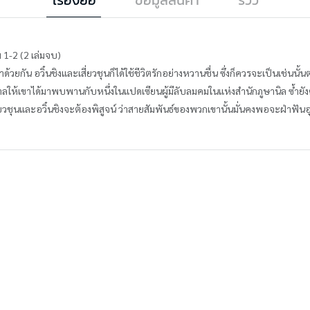
ม 1-2 (2 เล่มจบ)
กัน อวิ๋นชิงและเสี่ยวชุนก็ได้ใช้ชีวิตรักอย่างหวานชื่น ซึ่งก็ควรจะเป็นเช่นนั
บันดาลให้เขาได้มาพบพานกับหนึ่งในแปดเซียนผู้มีลับลมคมในแห่งสำนักภูษานิล ซ้ำย
เสี่ยวชุนและอวิ๋นชิงจะต้องพิสูจน์ ว่าสายสัมพันธ์ของพวกเขานั้นมั่นคงพอจะฝ่าฟัน