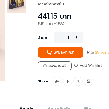
จากหน้าผาหายไป!
441.15
บาท
519
บาท
-
15
%
จำนวน
เพิ่มลงตะกร้า
ได้รับ
25
point
ลองอ่านฟรี
Add Wishlist
Share:
เรื่องย่อ
ข้อมูลสินค้า
รีวิว