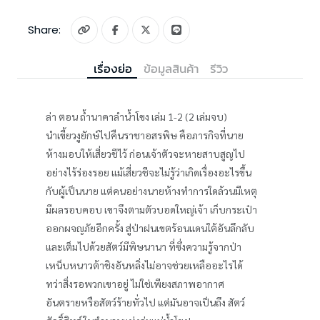
Share:
เรื่องย่อ
ข้อมูลสินค้า
รีวิว
ล่า ตอน ถ้ำนาคาลำน้ำโขง เล่ม 1-2 (2 เล่มจบ)
นำเขี้ยวงูยักษ์ไปคืนราชาอสรพิษ คือภารกิจที่นาย
ห้างมอบให้เสี่ยวชีไว้ ก่อนเจ้าตัวจะหายสาบสูญไป
อย่างไร้ร่องรอย แม้เสี่ยวชีจะไม่รู้ว่าเกิดเรื่องอะไรขึ้น
กับผู้เป็นนาย แต่คนอย่างนายห้างทำการใดล้วนมีเหตุ
มีผลรอบคอบ เขาจึงตามตัวบอดใหญ่เจ้า เก็บกระเป๋า
ออกผจญภัยอีกครั้ง สู่ป่าฝนเขตร้อนแดนใต้อันลึกลับ
และเต็มไปด้วยสัตว์มีพิษนานา ที่ซึ่งความรู้จากป่า
เหน็บหนาวต้าชิงอันหลิ่งไม่อาจช่วยเหลืออะไรได้
ทว่าสิ่งรอพวกเขาอยู่ ไม่ใช่เพียงสภาพอากาศ
อันตรายหรือสัตว์ร้ายทั่วไป แต่มันอาจเป็นถึง สัตว์