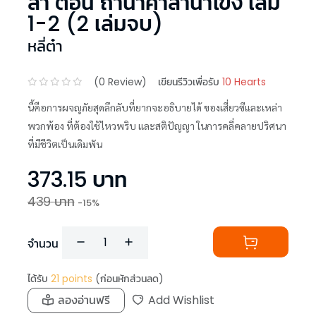
ล่า ตอน ถ้ำนาคาลำน้ำโขง เล่ม
1-2 (2 เล่มจบ)
หลี่ต๋า
(
0
Review)
เขียนรีวิวเพื่อรับ
10 Hearts
นี้คือการผจญภัยสุดลึกลับที่ยากจะอธิบายได้ ของเสี่ยวซีและเหล่า
พวกพ้อง ที่ต้องใช้ไหวพริบ และสติปัญญา ในการคลี่คลายปริศนา
ที่มีชีวิตเป็นเดิมพัน
373.15
บาท
439
บาท
-
15
%
จำนวน
ได้รับ
21
points
(ก่อนหักส่วนลด)
ลองอ่านฟรี
Add Wishlist