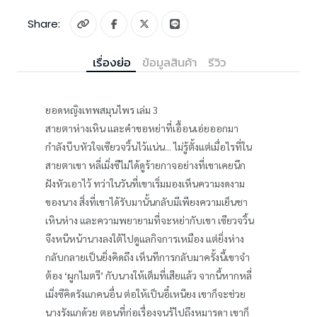
Share:
เรื่องย่อ
ข้อมูลสินค้า
รีวิว
ยอดหญิงเทพสมุนไพร เล่ม 3
สายตาห่างเหิน และคำขอหย่าที่เอื้อนเอ่ยออกมา
กำลังบีบหัวใจเซียวจวิ้นไว้แน่น... ไม่รู้ตั้งแต่เมื่อไรที่ใน
สายตาเขา หลี่เมิ่งซีไม่ได้ดูร้ายกาจอย่างที่เขาเคยนึก
ฝังหัวเอาไว้ ทว่าในวันที่เขาเริ่มมองเห็นความงดงาม
ของนาง สิ่งที่เขาได้รับมานั้นกลับมีเพียงความเย็นชา
เหินห่าง และความพยายามที่จะหย่ากับเขา เซียวจวิ้น
จึงหนีหน้านางลงใต้ไปดูแลกิจการเหมือง แต่ยิ่งห่าง
กลับกลายเป็นยิ่งคิดถึง เห็นทีการกลับมาครั้งนี้เขาจำ
ต้อง ‘ผูกไมตรี’ กับนางให้เต็มที่เสียแล้ว จากนี้หากหลี่
เมิ่งซีคิดรังแกคนอื่น ต่อให้เป็นอี๋เหนียง เขาก็จะช่วย
นางรังแกด้วย ตอนที่ก่อเรื่องจนรู้ไปถึงหูมารดา เขาก็