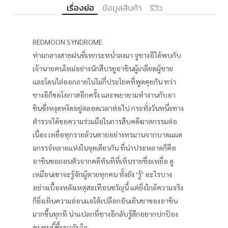
เรื่องย่อ
ข้อมูลสินค้า
รีวิว
REDMOON SYNDROME
ท่ามกลางสายฝนที่เทกระหน่ำลงมา จูชางอีได้พบกับ
เจ้านายคนใหม่อย่างนักสืบรยูอาชินผู้เกลียดผู้ชาย
และโดนไล่ออกภายในไม่กี่ประโยคที่พูดคุยกัน ทว่า
ชางอีก็ขอโอกาสอีกครั้ง และพยายามทำงานกับอา
ชินซึ่งหงุดหงิดอยู่ตลอดเวลาต่อไป กระทั่งวันหนึ่งทาง
ตำรวจได้ขอความร่วมมือในการสืบคดีฆาตกรรมต่อ
เนื่อง เหยื่อทุกรายล้วนตายอย่างทรมานจากบาดแผด
ฉกรรจ์หลายแห่งในจุดเดียวกัน ที่น่าประหลาดก็คือ
อาชินขอถอนตัวจากคดีทันทีที่เห็นรายชื่อเหยื่อ ดู
เหมือนเขาจะรู้จักผู้ตายทุกคน ทั้งยัง ‘รู้’ อะไรบาง
อย่างเบื้องหลังเหตุสะเทือนขวัญนี้ แต่ยิ่งใกล้ความจริง
ก็ยิ่งเห็นความอ่อนแอใต้เปลือกอันเย็นชาของอาชิน
มากขึ้นทุกที น่าแปลกที่ชางอีกลับรู้สึกอยากปกป้อง
คนคนนี้ขึ้นมาจับใจ