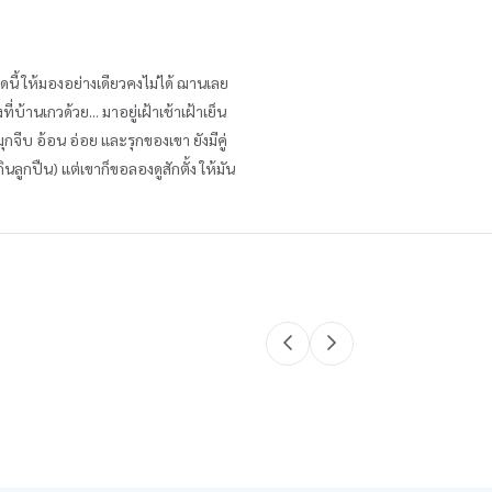
าดนี้ ให้มองอย่างเดียวคงไม่ได้ ฌานเลย
บ้านเกวด้วย... มาอยู่เฝ้าเช้าเฝ้าเย็น
กจีบ อ้อน อ่อย และรุกของเขา ยังมีคู่
ินลูกปืน) แต่เขาก็ขอลองดูสักตั้ง ให้มัน