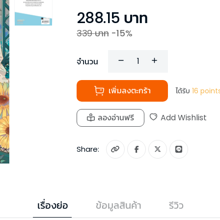
288.15
บาท
339
บาท
-
15
%
จำนวน
เพิ่มลงตะกร้า
ได้รับ
16
point
ลองอ่านฟรี
Add Wishlist
Share:
เรื่องย่อ
ข้อมูลสินค้า
รีวิว