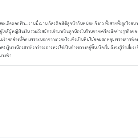
นจะเด็ดดอกฟ้า... งานนี้ ฌาน ก็คงต้องใช้ลูกบ้ากันหน่อย ก็ เกว ทั้งสวยทั้งถูกใจขน
่ใกล้ผู้หญิงในฝัน รวมถึงสมัครเข้ามาเป็นลูกน้องในร้านขายเครื่องมือช่างธุรกิจของที่
นนี้ไม่ง่ายอย่างที่คิด เพราะนอกจากเกวจะใจแข็งเป็นหินไม่ยอมตกหลุมพรางสารพัดมุ
ู้หวงน้องสาวยิ่งกว่าจงอางหวงไข่เป็นก้างขวางอยู่ชิ้นเบ้อเริ่ม ถึงจะรู้ว่าเสี่ยง (ก
็นนางฟ้า!