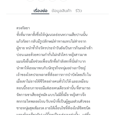
เรื่องย่อ
ข้อมูลสินค้า
รีวิว
ดวงกัลยา
ทั้งที่มารดาตั้งชื่อให้นุ่มนวลอ่อนหวานเสียปานนั้น
แก้วกัลยา กลับมีรูปลักษณ์ท่าทางแทบไม่ต่างจาก
ผู้ชาย หนำซ้ำกิจวัตรประจำวันยังเป็นการกินเหล้าเข้า
บ่อน และด้วยความก๋ากั่นไม่กลัวใคร หญิงสาวมาด
แมนจึงยื่นมือช่วยเพื่อนรักซึ่งกำลังตกที่นั่งลำบาก
นำพาให้เธอมาพบกับนักธุรกิจหนุ่มอย่างภาวิชญ์
เจ้าของโรคประหลาดที่ต้องการการบำบัดโดยเร็ว ใน
เมื่อเขาไม่อาจใช้ชีวิตอย่างคนทั่วไปได้ และเหมือน
ตอนนี้รอบกายจะมีแต่เธอคนเดียวเท่านั้น ที่สามารถ
จัดการเขาเสียอยู่หมัด แบบไม่มียั้งมือ หญิงสาวจึง
ตกกระไดพลอยโจน รับหน้าที่เป็นผู้ดูแลส่วนตัวของ
ชายหนุ่มสุดเข้มงวด ภายใต้เงื่อนไขที่ต้องใกล้ชิดชนิด
นอนห้องเดียวกัน! แม้นี่จะเป็นแค่งานเท่านั้น... แต่ยิ่ง