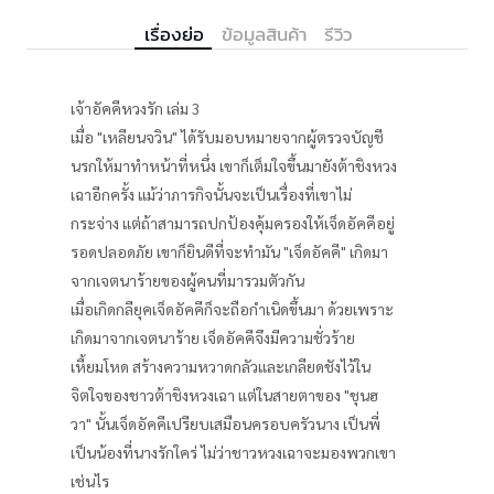
เรื่องย่อ
ข้อมูลสินค้า
รีวิว
เจ้าอัคคีหวงรัก เล่ม 3
เมื่อ "เหลียนจวิน" ได้รับมอบหมายจากผู้ตรวจบัญชี
นรกให้มาทำหน้าที่หนึ่ง เขาก็เต็มใจขึ้นมายังต้าชิงหวง
เฉาอีกครั้ง แม้ว่าภารกิจนั้นจะเป็นเรื่องที่เขาไม่
กระจ่าง แต่ถ้าสามารถปกป้องคุ้มครองให้เจ็ดอัคคีอยู่
รอดปลอดภัย เขาก็ยินดีที่จะทำมัน "เจ็ดอัคคี" เกิดมา
จากเจตนาร้ายของผู้คนที่มารวมตัวกัน
เมื่อเกิดกลียุคเจ็ดอัคคีก็จะถือกำเนิดขึ้นมา ด้วยเพราะ
เกิดมาจากเจตนาร้าย เจ็ดอัคคีจึงมีความชั่วร้าย
เหี้ยมโหด สร้างความหวาดกลัวและเกลียดชังไว้ใน
จิตใจของชาวต้าชิงหวงเฉา แต่ในสายตาของ "ชุนฮ
วา" นั้นเจ็ดอัคคีเปรียบเสมือนครอบครัวนาง เป็นพี่
เป็นน้องที่นางรักใคร่ ไม่ว่าชาวหวงเฉาจะมองพวกเขา
เช่นไร