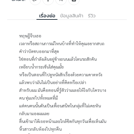
เรื่องย่อ
ข้อมูลสินค้า
รีวิว
ทฤษฎีจีบเธอ
เวลาหรือสถานการณ์ไหนบ้างที่ทำให้คุณอยากสบถ
คำว่าบัดซบออกมาที่สุด
ใช่ตอนที่กำลังเดินอยู่ข้างถนนแล้วโดนรถสักคัน
เหยียบน้ำกระเซ็นใส่คุณมั้ย
หรือเป็นตอนที่ไปดูหนังสักเรื่องด้วยความคาดหวัง
แล้วพบว่ามันไม่เป็นอย่างที่คิดหรือเปล่า
สำหรับผม มันคือตอนที่รู้ตัวว่าเผลอให้ใจกับใครบาง
คน ทุ่มเทไปทั้งหมดที่มี
แต่คนคนนั้นดันเป็นเพื่อนสนิทในกลุ่มที่ไม่เคยหัน
กลับมามองผมเลย
ตื่นเช้ามาได้เจอหน้าและใกล้ชิดกันทุกวันเพื่อเห็นมัน
หิ้วสาวกลับห้องไปทุกคืน